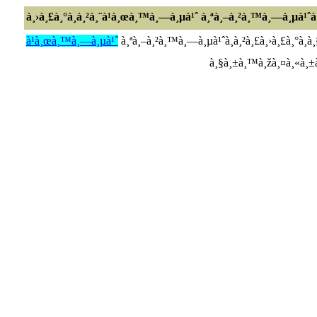
à¸›à¸£à¸°à¸à¸²à¸¨à¹à¸œà¸™à¸—à¸µà¹ˆ à¸ªà¸–à¸²à¸™à¸—à¸µà¹ˆà¸
à¹à¸œà¸™à¸—à¸µà¹ˆ
à¸ªà¸–à¸²à¸™à¸—à¸µà¹ˆà¸à¸²à¸£à¸›à¸£à¸°à¸à¸
à¸§à¸±à¸™à¸žà¸¤à¸«à¸±à